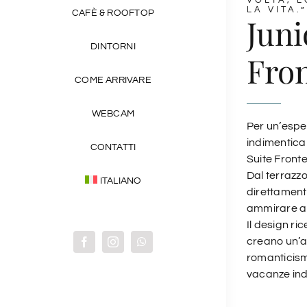
VOLTA, 
LA VITA.”
CAFÈ & ROOFTOP
Juni
DINTORNI
Fro
COME ARRIVARE
WEBCAM
Per un’espe
indimenticab
CONTATTI
Suite Front
Dal terrazzo
ITALIANO
direttamen
ammirare al
Il design ri
creano un’a
romanticism
vacanze ind