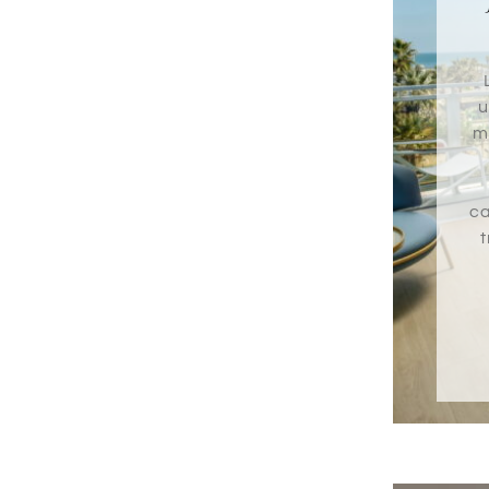
u
mi
ca
t