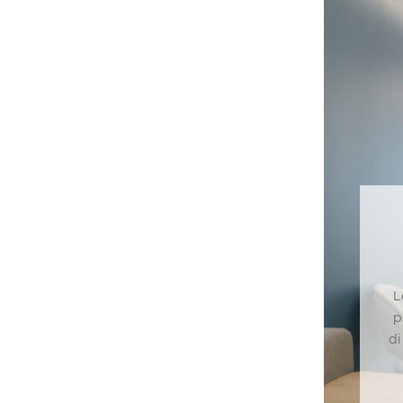
L
p
di