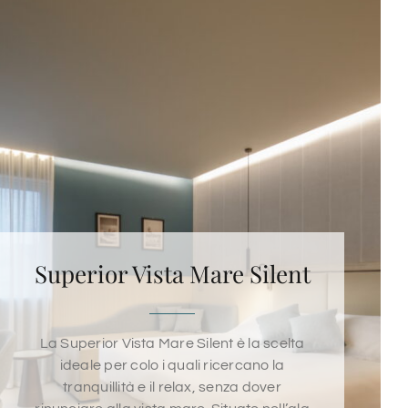
Superior Vista Mare Silent
La Superior Vista Mare Silent è la scelta
ideale per colo i quali ricercano la
tranquillità e il relax, senza dover