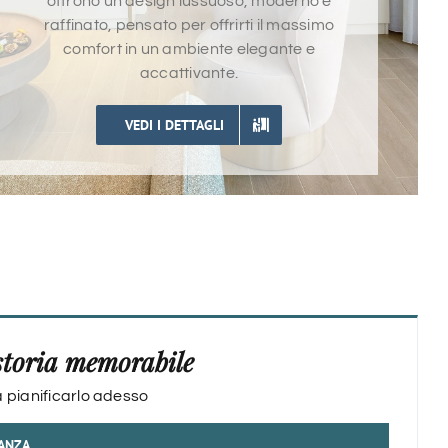
offrono un design lussuoso, moderno e
raffinato, pensato per offrirti il massimo
comfort in un ambiente elegante e
accattivante.
VEDI I DETTAGLI
storia memorabile
a pianificarlo adesso
CANZA