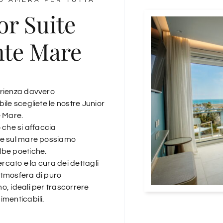
LO AMERÀ PER TUTTA
or Suite
nte Mare
rienza davvero
ile scegliete le nostre Junior
e Mare.
 che si affaccia
te sul mare possiamo
be poetiche.
cercato e la cura dei dettagli
tmosfera di puro
o, ideali per trascorrere
imenticabili.