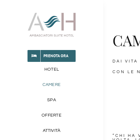
Salta
al
contenuto
CA
PRENOTA ORA
DAI VIT
HOTEL
CON LE 
CAMERE
SPA
OFFERTE
ATTIVITÀ
“CHI HA 