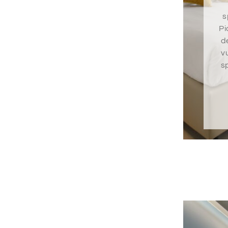
s
Pi
de
vu
s