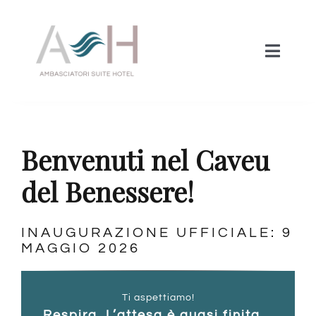
Salta
al
contenuto
Toggle
Naviga
Prenota Ora
Benvenuti nel Caveu
Hotel
del Benessere!
Camere
INAUGURAZIONE UFFICIALE: 9
SPA
MAGGIO 2026
Offerte
Ti aspettiamo!
Respira. L’attesa è quasi finita...