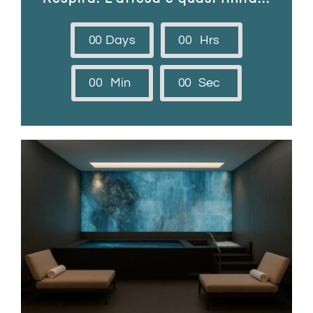
Attività
0
0
Days
0
0
Hrs
Cafè & Rooftop
0
0
Min
0
0
Sec
Dintorni
Come arrivare
Webcam
Contatti
Italiano