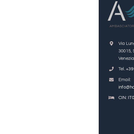
Via Lun
30015, 
Venezia 
Tel.
+39
Email:
info@ho
CIN: I