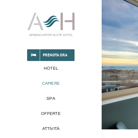
Salta
al
contenuto
PRENOTA ORA
HOTEL
CAMERE
SPA
OFFERTE
ATTIVITÀ