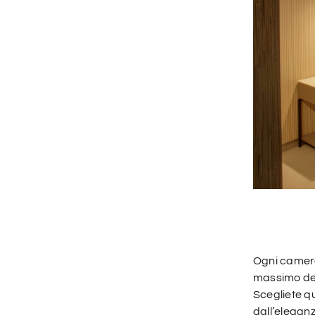
Ogni camera
massimo del
Scegliete qu
dall’eleganz