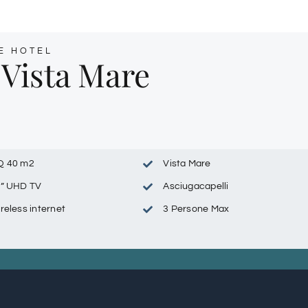
E HOTEL
 Vista Mare
Q 40 m2
Vista Mare
” UHD TV
Asciugacapelli
reless internet
3 Persone Max