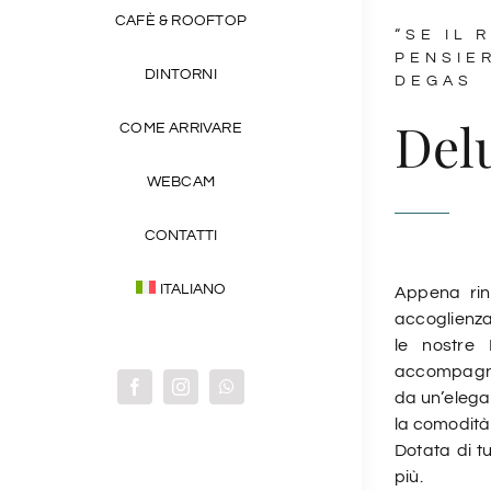
CAFÈ & ROOFTOP
“SE IL
PENSIER
DINTORNI
DEGAS
Del
COME ARRIVARE
WEBCAM
CONTATTI
ITALIANO
Appena rinn
accoglienza
le nostre
accompagn
da un’elegan
la comodità 
Dotata di t
più.