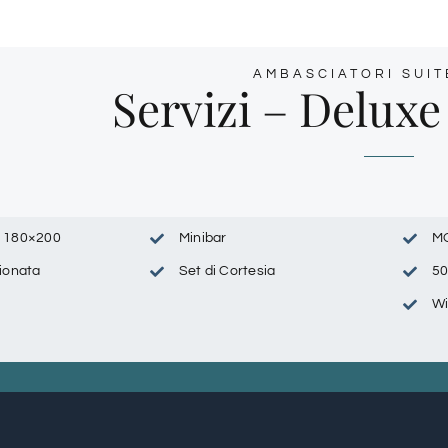
AMBASCIATORI SUIT
Servizi – Deluxe
e 180×200
Minibar
M
zionata
Set di Cortesia
50
Wi