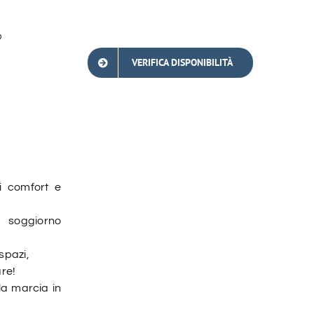
O
VERIFICA DISPONIBILITÀ
i comfort e
 soggiorno
 spazi,
are!
la marcia in