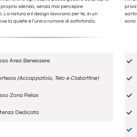
 proprio silenzio, senza mai percepire
priva
. La natura e il design lavorano per te, in un
sarto
e la quiete è l’unico rumore di sottofondo.
sono 
esso Area Benessere
ortesia
(Accappatoio, Telo e Ciabattine)
sso Zona Relax
stenza Dedicata