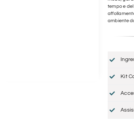
tempo e del
affollamento
ambiente dov
Ingr
Kit C
Acce
Assi