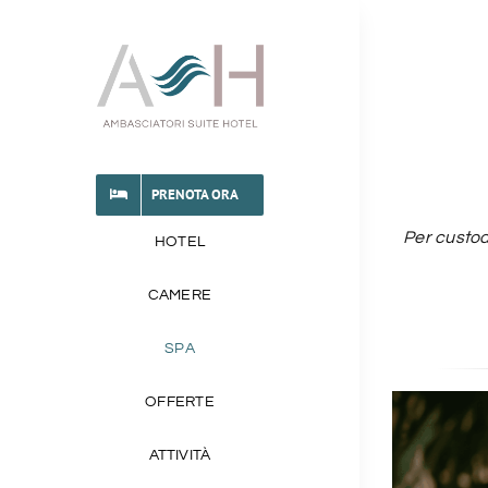
Salta
al
contenuto
PRENOTA ORA
Per custod
HOTEL
CAMERE
SPA
OFFERTE
ATTIVITÀ