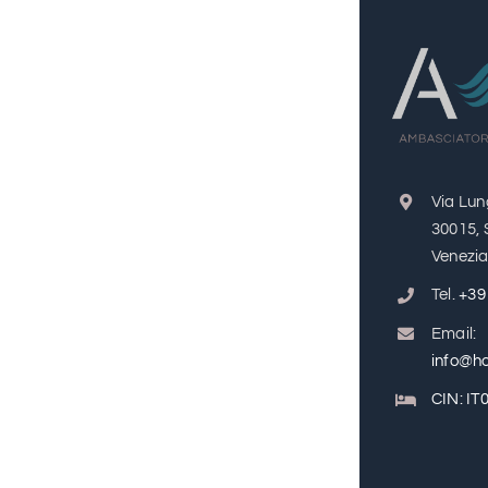
Via Lun
30015, 
Venezia 
Tel.
+39
Email:
info@ho
CIN: I