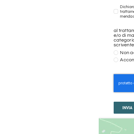
Dichiar
trattam
mendaci.
al tratta
e/o di ma
categoria
scrivente
Non a
Accon
INVIA