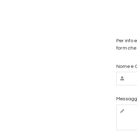
Per info 
form che 
Nome e
Messagg