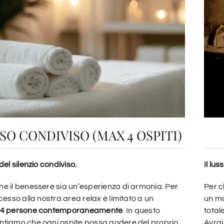
SO CONDIVISO (MAX 4 OSPITI)
del silenzio condiviso.
Il lus
e il benessere sia un’esperienza di armonia. Per
Per c
cesso alla nostra area relax è limitato a un
un mo
4
persone contemporaneamente
. In questo
total
tiamo che ogni ospite possa godere del proprio
Avrai