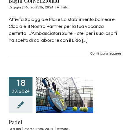
Bagni Convenzionati
Di
q-gin
|
Marzo 27th, 2024
|
Attività
Attività
Attività Spiaggia e Mare Lo stabilimento balneare
Clodia è il Nostro Partner per la tua vacanza
Cafè & Rooftop
perfetta! L’Ambasciatori Suite Hotel per i suoi ospiti
ha scelto di collaborare con il Lido [...]
Dintorni
Continua a leggere
Come arrivare
18
Webcam
03, 2024
Contatti
Padel
Italiano
Di
q-gin
|
Marzo 18th, 2024
|
Attività